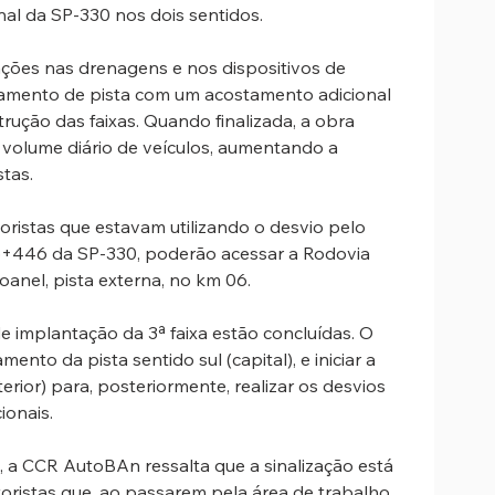
nal da SP-330 nos dois sentidos. 
ções nas drenagens e nos dispositivos de 
amento de pista com um acostamento adicional 
trução das faixas. Quando finalizada, a obra 
no volume diário de veículos, aumentando a 
tas.  
oristas que estavam utilizando o desvio pelo 
5+446 da SP-330, poderão acessar a Rodovia 
nel, pista externa, no km 06. 
 implantação da 3ª faixa estão concluídas. O 
ento da pista sentido sul (capital), e iniciar a 
rior) para, posteriormente, realizar os desvios 
ionais. 
 a CCR AutoBAn ressalta que a sinalização está 
oristas que, ao passarem pela área de trabalho, 