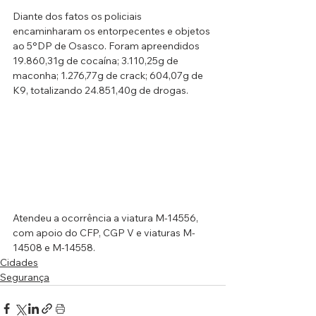
Diante dos fatos os policiais 
encaminharam os entorpecentes e objetos 
ao 5°DP de Osasco. Foram apreendidos 
19.860,31g de cocaína; 3.110,25g de 
maconha; 1.276,77g de crack; 604,07g de 
K9, totalizando 24.851,40g de drogas.
Atendeu a ocorrência a viatura M-14556, 
com apoio do CFP, CGP V e viaturas M-
14508 e M-14558. 
Cidades
Segurança