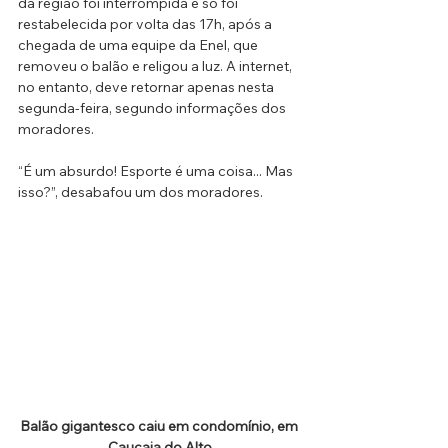
da região foi interrompida e só foi 
restabelecida por volta das 17h, após a 
chegada de uma equipe da Enel, que 
removeu o balão e religou a luz. A internet, 
no entanto, deve retornar apenas nesta 
segunda-feira, segundo informações dos 
moradores.
“É um absurdo! Esporte é uma coisa... Mas 
isso?”, desabafou um dos moradores.
Balão gigantesco caiu em condomínio, em 
Caucaia do Alto