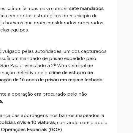
tes saíram às ruas para cumprir 
sete mandados 
ria em pontos estratégicos do município de 
 dois homens que eram considerados procurados 
elas equipes.
divulgado pelas autoridades, um dos capturados 
ossuía um mandado de prisão expedido pelo 
São Paulo, vinculado à 2ª Vara Criminal de 
nação definitiva pelo 
crime de estupro de 
enação de 16 anos de prisão em regime fechado
. 
nte a operação era procurado pelo não 
a.
urança das abordagens nos bairros mapeados, a 
oliciais civis e 10 viaturas
, contando com o apoio 
 Operações Especiais (GOE)
.