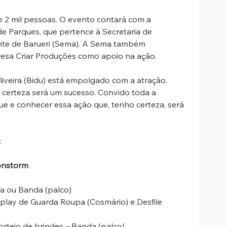
 2 mil pessoas. O evento contará com a 
Parques, que pertence à Secretaria de 
nte de Barueri (Sema). A Sema também 
esa Criar Produções como apoio na ação. 
iveira (Bidu) está empolgado com a atração. 
 certeza será um sucesso. Convido toda a 
e e conhecer essa ação que, tenho certeza, será 
:
onstorm 
ica ou Banda (palco)
splay de Guarda Roupa (Cosmário) e Desfile 
orteio de brindes – Banda (palco)