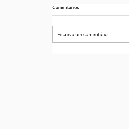
Comentários
Escreva um comentário
“Canta Cotia”: Teatro Municipa
recebe 1º Encontro de Corais