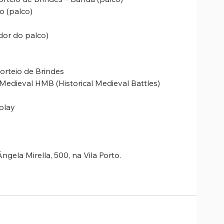
o (palco)
dor do palco)
sorteio de Brindes
edieval HMB (Historical Medieval Battles)
play
gela Mirella, 500, na Vila Porto.