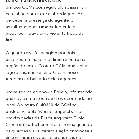
balística dos dois lados
Um dos GCMs conseguiu ultrapassar um 
caminhão para fazer a abordagem. Ao 
perceber a presença do agente, o 
assaltante reagiu imediatamente e 
disparou. Houve uma violenta troca de 
tiros.
O guarda civil foi atingido por dois 
disparos: um na perna direita e outro na 
região do tórax. O outro GCM, que vinha 
logo atrás, não se feriu. O criminoso 
também foi baleado pelos agentes. 
Um munícipe acionou a Polícia, informando 
que havia uma troca de tiros ocorrendo no 
local. A viatura 0-40310 da GCM se 
deslocava pela Avenida Sapetuba, nas 
proximidades da Praça Arquiteto Plínio 
Croce em patrulhamento de rotina quando 
os guardas visualizaram a ação criminosa e 
encontraram os dois guardas civis da 