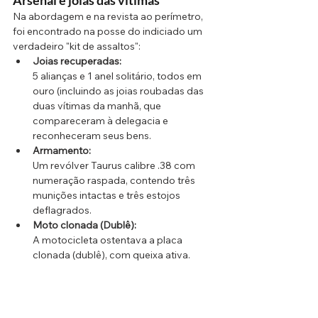
Arsenal e joias das vítimas 
Na abordagem e na revista ao perímetro, 
foi encontrado na posse do indiciado um 
verdadeiro "kit de assaltos":
Joias recuperadas:
5 alianças e 1 anel solitário, todos em 
ouro (incluindo as joias roubadas das 
duas vítimas da manhã, que 
compareceram à delegacia e 
reconheceram seus bens.
Armamento:
Um revólver Taurus calibre .38 com 
numeração raspada, contendo três 
munições intactas e três estojos 
deflagrados.
Moto clonada (Dublê):
A motocicleta ostentava a placa 
clonada (dublê), com queixa ativa.