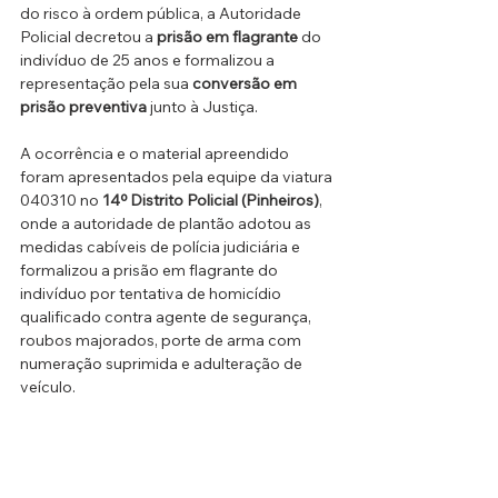
do risco à ordem pública, a Autoridade 
Policial decretou a 
prisão em flagrante
 do 
indivíduo de 25 anos e formalizou a 
representação pela sua 
conversão em 
prisão preventiva
 junto à Justiça.
A ocorrência e o material apreendido 
foram apresentados pela equipe da viatura 
040310 no 
14º Distrito Policial (Pinheiros)
, 
onde a autoridade de plantão adotou as 
medidas cabíveis de polícia judiciária e 
formalizou a prisão em flagrante do 
indivíduo por tentativa de homicídio 
qualificado contra agente de segurança, 
roubos majorados, porte de arma com 
numeração suprimida e adulteração de 
veículo.
segurança pública
Butantã
troca de tiros
roubo de alianças
guarda civil
GCM do Butantã
Segurança
SP CAPITAL