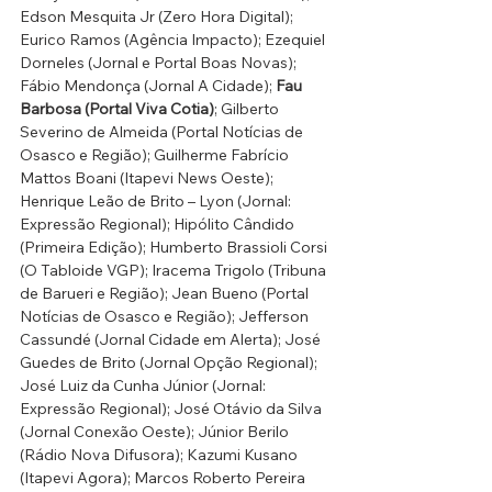
Edson Mesquita Jr (Zero Hora Digital); 
Eurico Ramos (Agência Impacto); Ezequiel 
Dorneles (Jornal e Portal Boas Novas); 
Fábio Mendonça (Jornal A Cidade); 
Fau 
Barbosa (Portal Viva Cotia)
; Gilberto 
Severino de Almeida (Portal Notícias de 
Osasco e Região); Guilherme Fabrício 
Mattos Boani (Itapevi News Oeste); 
Henrique Leão de Brito – Lyon (Jornal: 
Expressão Regional); Hipólito Cândido 
(Primeira Edição); Humberto Brassioli Corsi 
(O Tabloide VGP); Iracema Trigolo (Tribuna 
de Barueri e Região); Jean Bueno (Portal 
Notícias de Osasco e Região); Jefferson 
Cassundé (Jornal Cidade em Alerta); José 
Guedes de Brito (Jornal Opção Regional); 
José Luiz da Cunha Júnior (Jornal: 
Expressão Regional); José Otávio da Silva 
(Jornal Conexão Oeste); Júnior Berilo 
(Rádio Nova Difusora); Kazumi Kusano 
(Itapevi Agora); Marcos Roberto Pereira 