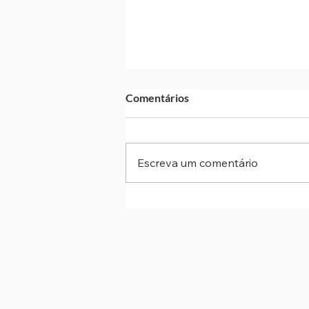
Comentários
Escreva um comentário
Nova lei altera ECA e endurec
punições para crimes sexuais
online contra crianças e uso de