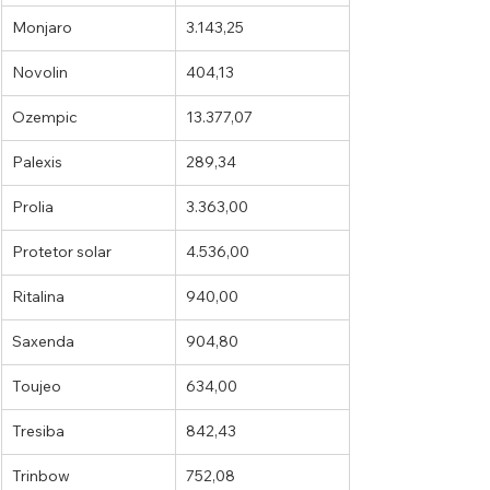
Monjaro
3.143,25
Novolin
404,13
Ozempic
13.377,07
Palexis
289,34
Prolia
3.363,00
Protetor solar
4.536,00
Ritalina
940,00
Saxenda
904,80
Toujeo
634,00
Tresiba
842,43
Trinbow
752,08