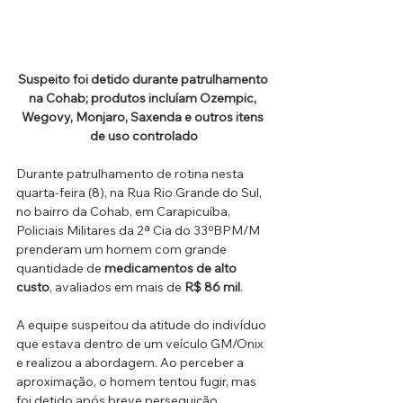
Suspeito foi detido durante patrulhamento 
na Cohab; produtos incluíam Ozempic, 
Wegovy, Monjaro, Saxenda e outros itens 
de uso controlado
Durante patrulhamento de rotina nesta 
quarta-feira (8), na Rua Rio Grande do Sul, 
no bairro da Cohab, em Carapicuíba, 
Policiais Militares da 2ª Cia do 33ºBPM/M 
prenderam um homem com grande 
quantidade de 
medicamentos de alto 
custo
, avaliados em mais de 
R$ 86 mil
.
A equipe suspeitou da atitude do indivíduo 
que estava dentro de um veículo GM/Onix 
e realizou a abordagem. Ao perceber a 
aproximação, o homem tentou fugir, mas 
foi detido após breve perseguição. 