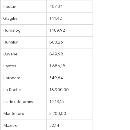
Fostair
407,04
Glagilin
141,42
Humalog
1.109,92
Humilun
808,26
Juvene
849,98
Lantos
1.686,18
Latonam
349,64
La Roche
18.900,00
Lisdexafetamina
1.213,15
Mantecorp
3.200,00
Maxitrol
32,14