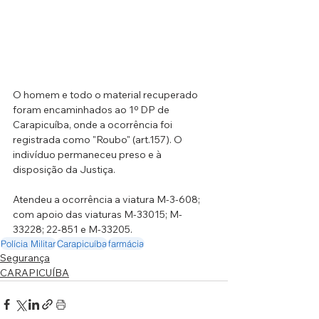
O homem e todo o material recuperado 
foram encaminhados ao 1º DP de 
Carapicuíba, onde a ocorrência foi 
registrada como "Roubo" (art.157). O 
indivíduo permaneceu preso e à 
disposição da Justiça.
Atendeu a ocorrência a viatura M-3-608; 
com apoio das viaturas M-33015; M-
33228; 22-851 e M-33205.
Polícia Militar
Carapicuíba
farmácia
Segurança
CARAPICUÍBA