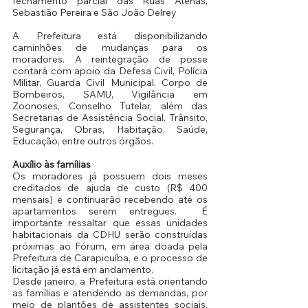
fechamento parcial das Ruas Atenas, 
Sebastião Pereira e São João Delrey
A Prefeitura está disponibilizando 
caminhões de mudanças para os 
moradores. A reintegração de posse 
contará com apoio da Defesa Civil, Polícia 
Militar, Guarda Civil Municipal, Corpo de 
Bombeiros, SAMU, Vigilância em 
Zoonoses, Conselho Tutelar, além das 
Secretarias de Assistência Social, Trânsito, 
Segurança, Obras, Habitação, Saúde, 
Educação, entre outros órgãos.
Auxílio às famílias
Os moradores já possuem dois meses 
creditados de ajuda de custo (R$ 400 
mensais) e continuarão recebendo até os 
apartamentos serem entregues.  É 
importante ressaltar que essas unidades 
habitacionais da CDHU serão construídas 
próximas ao Fórum, em área doada pela 
Prefeitura de Carapicuíba, e o processo de 
licitação já está em andamento.
Desde janeiro, a Prefeitura está orientando 
as famílias e atendendo as demandas, por 
meio de plantões de assistentes sociais. 