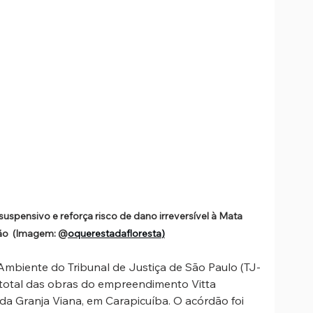
uspensivo e reforça risco de dano irreversível à Mata 
ião  (Imagem: @
oquerestadafloresta
)
mbiente do Tribunal de Justiça de São Paulo (TJ-
 total das obras do empreendimento Vitta 
da Granja Viana, em Carapicuíba. O acórdão foi 