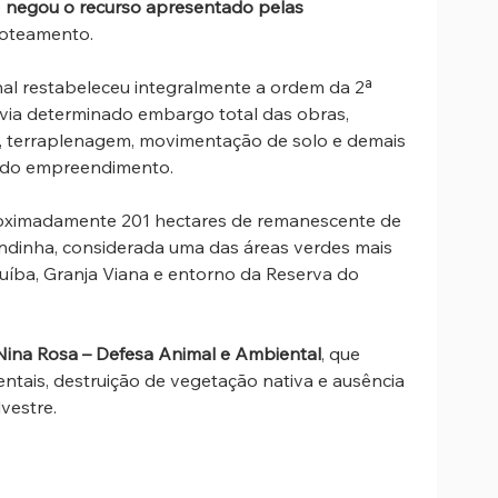
 
negou o recurso apresentado pelas 
loteamento.
nal restabeleceu integralmente a ordem da 2ª 
avia determinado embargo total das obras, 
, terraplenagem, movimentação de solo e demais 
a do empreendimento.
oximadamente 201 hectares de remanescente de 
endinha, considerada uma das áreas verdes mais 
cuíba, Granja Viana e entorno da Reserva do 
 Nina Rosa – Defesa Animal e Ambiental
, que 
tais, destruição de vegetação nativa e ausência 
vestre.