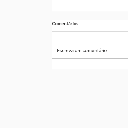
Comentários
Escreva um comentário
Obra no Rodoanel Oeste
interdita faixas no fim de sem