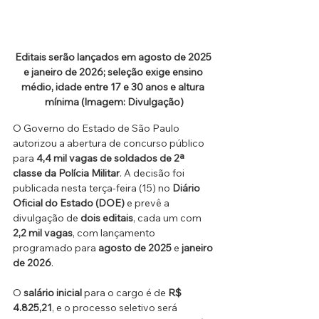
Editais serão lançados em agosto de 2025 
e janeiro de 2026; seleção exige ensino 
médio, idade entre 17 e 30 anos e altura 
mínima (Imagem: Divulgação)
O Governo do Estado de São Paulo 
autorizou a abertura de concurso público 
para 
4,4 mil vagas de soldados de 2ª 
classe da Polícia Militar
. A decisão foi 
publicada nesta terça-feira (15) no 
Diário 
Oficial do Estado (DOE)
 e prevê a 
divulgação de 
dois editais
, cada um com 
2,2 mil vagas
, com lançamento 
programado para 
agosto de 2025
 e 
janeiro 
de 2026
.
O 
salário inicial
 para o cargo é de 
R$ 
4.825,21
, e o processo seletivo será 