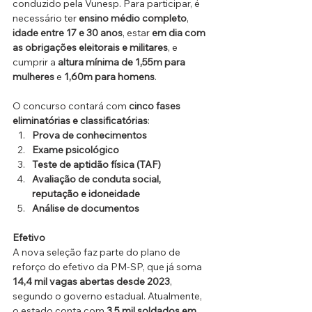
conduzido pela Vunesp. Para participar, é 
necessário ter 
ensino médio completo
, 
idade entre 17 e 30 anos
, estar 
em dia com 
as obrigações eleitorais e militares
, e 
cumprir a 
altura mínima de 1,55m para 
mulheres
 e 
1,60m para homens
.
O concurso contará com 
cinco fases 
eliminatórias e classificatórias
:
Prova de conhecimentos
Exame psicológico
Teste de aptidão física (TAF)
Avaliação de conduta social, 
reputação e idoneidade
Análise de documentos
Efetivo
A nova seleção faz parte do plano de 
reforço do efetivo da PM-SP, que já soma 
14,4 mil vagas abertas desde 2023
, 
segundo o governo estadual. Atualmente, 
o estado conta com 
3,5 mil soldados em 