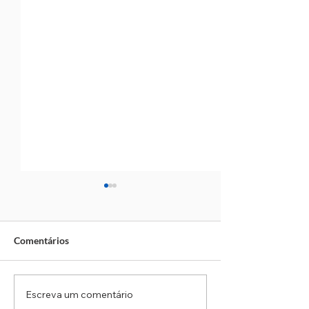
Comentários
Escreva um comentário
Correios: Operação da PM
Violência Domés