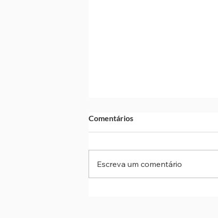
Comentários
Escreva um comentário
Cotia: Marcha para Jesus
acontece neste sábado com