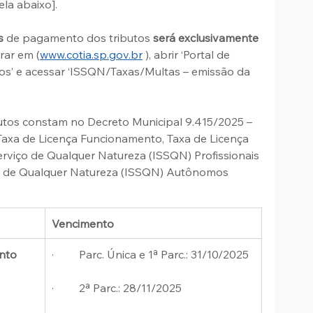
la abaixo].
s
 de pagamento dos tributos 
será exclusivamente 
trar em (
www.cotia.sp.gov.br
 ), abrir ‘Portal de 
utos’ e acessar ‘ISSQN/Taxas/Multas – emissão da 
tos constam no Decreto Municipal 9.415/2025 – 
Taxa de Licença Funcionamento, Taxa de Licença 
rviço de Qualquer Natureza (ISSQN) Profissionais 
ço de Qualquer Natureza (ISSQN) Autônomos 
Vencimento
nto
·         Parc. Única e 1ª Parc.: 31/10/2025
·         2ª Parc.: 28/11/2025