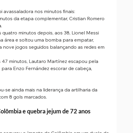
i avassaladora nos minutos finais:
nutos da etapa complementar, Cristian Romero 
.
 quatro minutos depois, aos 38, Lionel Messi 
a área e soltou uma bomba para empatar, 
a nove jogos seguidos balançando as redes em 
 47 minutos, Lautaro Martínez escapou pela 
o para Enzo Fernández escorar de cabeça, 
-se ainda mais na liderança da artilharia da 
com 8 gols marcados.
 Colômbia e quebra jejum de 72 anos
ça segurou o ímpeto da Colômbia em um duelo de 