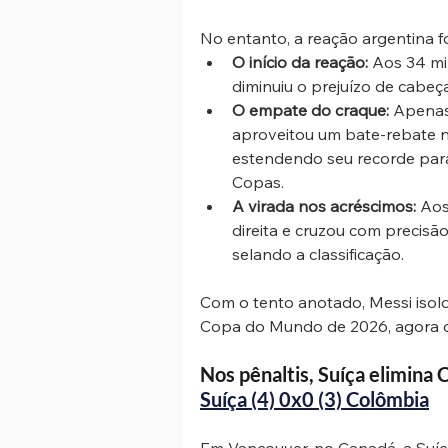
No entanto, a reação argentina fo
O início da reação:
 Aos 34 mi
diminuiu o prejuízo de cabeça
O empate do craque:
 Apenas
aproveitou um bate-rebate n
estendendo seu recorde par
Copas.
A virada nos acréscimos:
 Aos
direita e cruzou com precisã
selando a classificação.
Com o tento anotado, Messi isolou
Copa do Mundo de 2026, agora 
Nos pênaltis, Suíça elimina
Suíça (4) 0x0 (3) Colômbia
Em Vancouver, no Canadá, a Suí