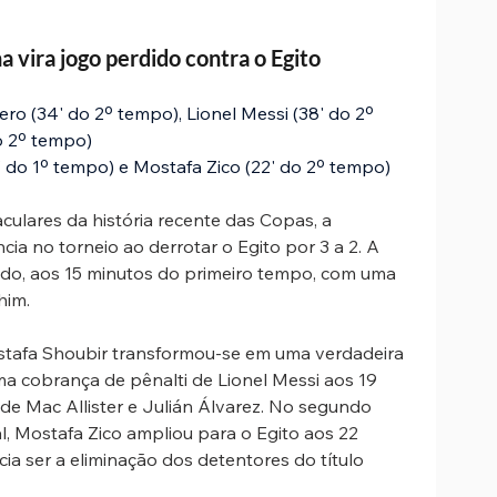
 vira jogo perdido contra o Egito
ero (34' do 2º tempo), Lionel Messi (38' do 2º 
o 2º tempo)
' do 1º tempo) e Mostafa Zico (22' do 2º tempo)
ulares da história recente das Copas, a 
ia no torneio ao derrotar o Egito por 3 a 2. A 
cedo, aos 15 minutos do primeiro tempo, com uma 
him.
Mostafa Shoubir transformou-se em uma verdadeira 
a cobrança de pênalti de Lionel Messi aos 19 
e Mac Allister e Julián Álvarez. No segundo 
, Mostafa Zico ampliou para o Egito aos 22 
a ser a eliminação dos detentores do título 