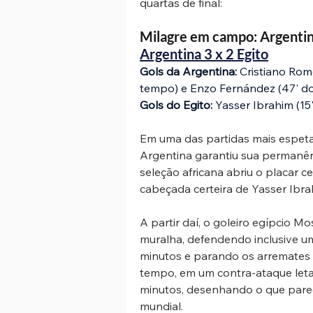
quartas de final:
Milagre em campo: Argentina
Argentina 3 x 2 Egito
Gols da Argentina:
 Cristiano Rom
tempo) e Enzo Fernández (47' d
Gols do Egito:
 Yasser Ibrahim (15
Em uma das partidas mais espetac
Argentina garantiu sua permanênc
seleção africana abriu o placar 
cabeçada certeira de Yasser Ibra
A partir daí, o goleiro egípcio 
muralha, defendendo inclusive um
minutos e parando os arremates d
tempo, em um contra-ataque letal
minutos, desenhando o que pareci
mundial.