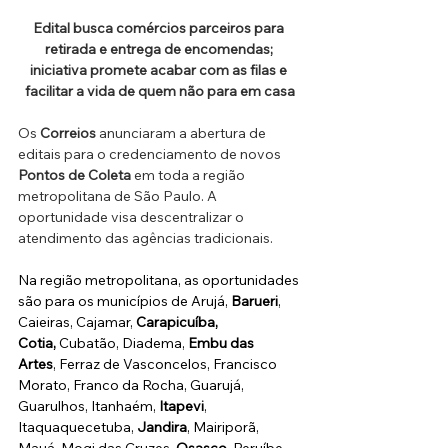
Edital busca comércios parceiros para 
retirada e entrega de encomendas; 
iniciativa promete acabar com as filas e 
facilitar a vida de quem não para em casa
Os 
Correios
 anunciaram a abertura de 
editais para o credenciamento de novos 
Pontos de Coleta
 em toda a região 
metropolitana de São Paulo. A 
oportunidade visa descentralizar o 
atendimento das agências tradicionais.
Na região metropolitana, as oportunidades 
são para os municípios de Arujá, 
Barueri
, 
Caieiras, Cajamar, 
Carapicuíba, 
Cotia,
 Cubatão, Diadema, 
Embu das 
Artes
, Ferraz de Vasconcelos, Francisco 
Morato, Franco da Rocha, Guarujá, 
Guarulhos, Itanhaém, 
Itapevi
, 
Itaquaquecetuba, 
Jandira
, Mairiporã, 
Mauá, Mogi das Cruzes, 
Osasco,
 Peruíbe, 