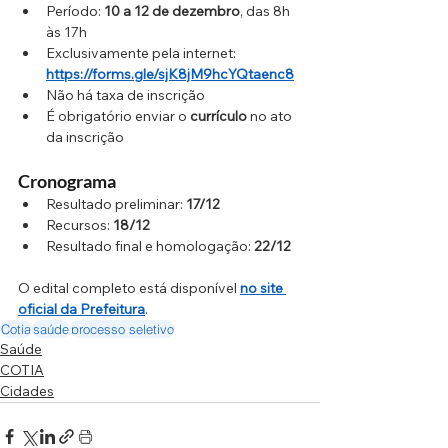
Período: 
10 a 12 de dezembro
, das 8h 
às 17h
Exclusivamente pela internet: 
https://forms.gle/sjK8jM9hcYQtaenc8
Não há taxa de inscrição
É obrigatório enviar o 
currículo
 no ato 
da inscrição
Cronograma
Resultado preliminar: 
17/12
Recursos: 
18/12
Resultado final e homologação: 
22/12
O edital completo está disponível 
no site 
oficial da Prefeitura
.
Cotia
saúde
processo seletivo
Saúde
COTIA
Cidades