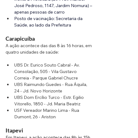
José Pedroso, 1147, Jardim Nomura) – 
apenas pessoas de carro
Posto de vacinação: Secretaria da 
Saúde, ao lado da Prefeitura
Carapicuíba
A ação acontece das das 8 às 16 horas, em 
quatro unidades de saúde:
UBS Dr. Eurico Souto Cabral - Av. 
Consolação, 505 - Vila Gustavo 
Correia - Parque Gabriel Chucre
UBS Raimundo Guedes - Rua Áquila, 
24 - Jd. Novo Horizonte
UBS Dom Ercílio Turco - Estr. Egilio 
Vitorello, 1850 - Jd. Maria Beatriz
USF Vereador Marino Lima - Rua 
Dumont, 26 - Ariston
Itapevi 
Em Itapevi, a ação acontece das 8h às 15h, 