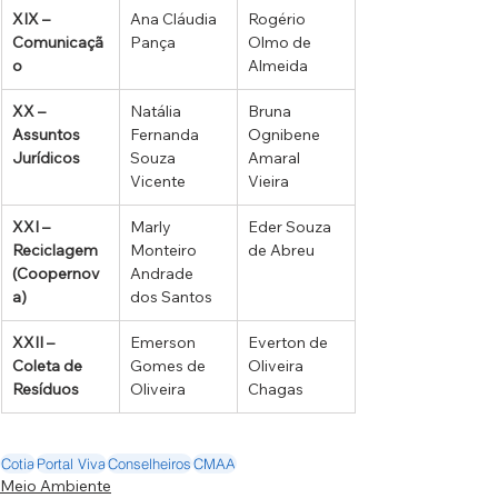
XIX – 
Ana Cláudia 
Rogério 
Comunicaçã
Pança
Olmo de 
o
Almeida
XX – 
Natália 
Bruna 
Assuntos 
Fernanda 
Ognibene 
Jurídicos
Souza 
Amaral 
Vicente
Vieira
XXI – 
Marly 
Eder Souza 
Reciclagem 
Monteiro 
de Abreu
(Coopernov
Andrade 
a)
dos Santos
XXII – 
Emerson 
Everton de 
Coleta de 
Gomes de 
Oliveira 
Resíduos
Oliveira
Chagas
Cotia
Portal Viva
Conselheiros
CMAA
Meio Ambiente