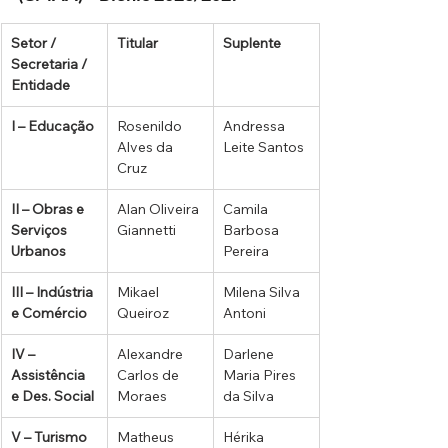
Setor / 
Titular
Suplente
Secretaria / 
Entidade
I – Educação
Rosenildo 
Andressa 
Alves da 
Leite Santos
Cruz
II – Obras e 
Alan Oliveira 
Camila 
Serviços 
Giannetti
Barbosa 
Urbanos
Pereira
III – Indústria 
Mikael 
Milena Silva 
e Comércio
Queiroz
Antoni
IV – 
Alexandre 
Darlene 
Assistência 
Carlos de 
Maria Pires 
e Des. Social
Moraes
da Silva
V – Turismo
Matheus 
Hérika 