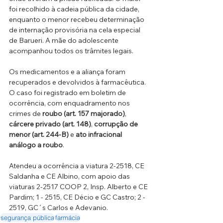
foi recolhido à cadeia pública da cidade, 
enquanto o menor recebeu determinação 
de internação provisória na cela especial 
de Barueri. A mãe do adolescente 
acompanhou todos os trâmites legais.
Os medicamentos e a aliança foram 
recuperados e devolvidos à farmacêutica. 
O caso foi registrado em boletim de 
ocorrência, com enquadramento nos 
crimes de 
roubo (art. 157 majorado)
, 
cárcere privado (art. 148)
, 
corrupção de 
menor (art. 244-B)
 e 
ato infracional 
análogo a roubo
.
Atendeu a ocorrência a viatura 2-2518, CE 
Saldanha e CE Albino, com apoio das 
viaturas 2-2517 COOP 2, Insp. Alberto e CE 
Pardim; 1 - 2515, CE Décio e GC Castro; 2 - 
2519, GC´s Carlos e Adevanio.
segurança pública
farmácia