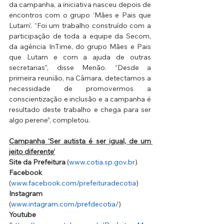
da campanha, a iniciativa nasceu depois de 
encontros com o grupo ‘Mães e Pais que 
Lutam’. “Foi um trabalho construído com a 
participação de toda a equipe da Secom, 
da agência InTime, do grupo Mães e Pais 
que Lutam e com a ajuda de outras 
secretarias”, disse Menão. “Desde a 
primeira reunião, na Câmara, detectamos a 
necessidade de promovermos a 
conscientização e inclusão e a campanha é 
resultado deste trabalho e chega para ser 
algo perene”, completou.
Campanha ‘Ser autista é ser igual, de um 
jeito diferente’
Site da Prefeitura
 (
www.cotia.sp.gov.br
)
Facebook
(
www.facebook.com/prefeituradecotia
)
Instagram 
(
www.intagram.com/prefdecotia/
)
Youtube