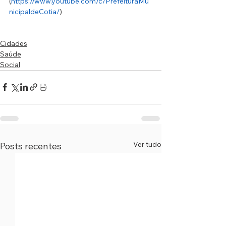
(
https://www.youtube.com/c/PrefeituraMu
nicipaldeCotia/
)
Cidades
Saúde
Social
Ver tudo
Posts recentes