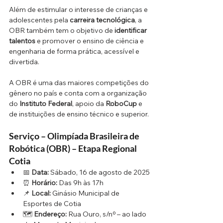
Além de estimular o interesse de crianças e 
adolescentes pela 
carreira tecnológica
, a 
OBR também tem o objetivo de 
identificar 
talentos
 e promover o ensino de ciência e 
engenharia de forma prática, acessível e 
divertida.
A OBR é uma das maiores competições do 
gênero no país e conta com a organização 
do 
Instituto Federal
, apoio da 
RoboCup
 e 
de instituições de ensino técnico e superior.
Serviço – Olimpíada Brasileira de 
Robótica (OBR) – Etapa Regional 
Cotia
📅 
Data:
 Sábado, 16 de agosto de 2025
⏰ 
Horário:
 Das 9h às 17h
📌 
Local:
 Ginásio Municipal de 
Esportes de Cotia
🗺️ 
Endereço:
 Rua Ouro, s/nº – ao lado 