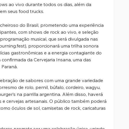
ws ao vivo durante todos os dias, além da 
em seus food trucks. 
e cheiroso do Brasil, prometendo uma experiência 
cipantes, com shows de rock ao vivo, e seleção 
 programação musical, que será divulgada nas 
burning.fest), proporcionará uma trilha sonora 
ícias gastronômicas e a energia contagiante do 
a confirmada da Cervejaria Insana, uma das 
 Paraná. 
elebração de sabores com uma grande variedade 
orresmo de rolo, pernil, búfalo, cordeiro, wagyu, 
urger’s na parrilla argentina. Além disso, haverá 
e cervejas artesanais. O público também poderá 
como óculos de sol, camisetas de rock, caricaturas 
adores promete ser uma celebração única, unindo 