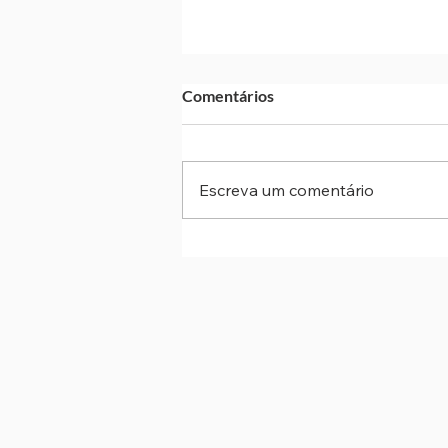
Comentários
Escreva um comentário
Cotia: Marcha para Jesus
acontece neste sábado com
shows gospel de Tom Carfi e D
MP7