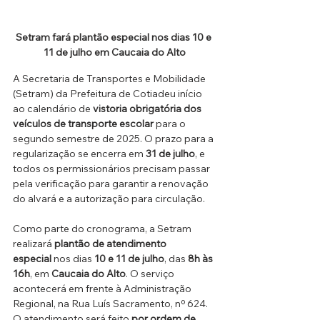
Setram fará plantão especial nos dias 10 e 
11 de julho em Caucaia do Alto
A Secretaria de Transportes e Mobilidade 
(Setram) da
Prefeitura de Cotiadeu início 
ao calendário de 
vistoria obrigatória dos 
veículos de transporte escolar
 para o 
segundo semestre de 2025. O prazo para a 
regularização se encerra em 
31 de julho
, e 
todos os permissionários precisam passar 
pela verificação para garantir a renovação 
do alvará e a autorização para circulação.
Como parte do cronograma, a Setram 
realizará 
plantão de atendimento 
especial
 nos dias 
10 e 11 de julho
, das 
8h às 
16h
, em 
Caucaia do Alto
. O serviço 
acontecerá em frente à Administração 
Regional, na Rua Luís Sacramento, nº 624. 
O atendimento será feito 
por ordem de 