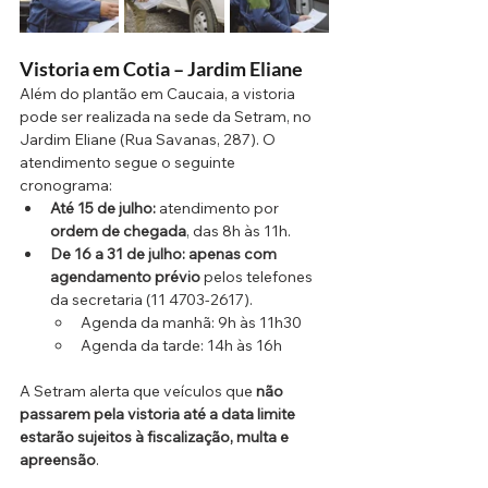
Vistoria em Cotia – Jardim Eliane
Além do plantão em Caucaia, a vistoria 
pode ser realizada na sede da Setram, no 
Jardim Eliane (Rua Savanas, 287). O 
atendimento segue o seguinte 
cronograma:
Até 15 de julho:
 atendimento por 
ordem de chegada
, das 8h às 11h.
De 16 a 31 de julho:
apenas com 
agendamento prévio
 pelos telefones 
da secretaria (11 4703-2617).
Agenda da manhã: 9h às 11h30
Agenda da tarde: 14h às 16h
A Setram alerta que veículos que 
não 
passarem pela vistoria até a data limite 
estarão sujeitos à fiscalização, multa e 
apreensão
.