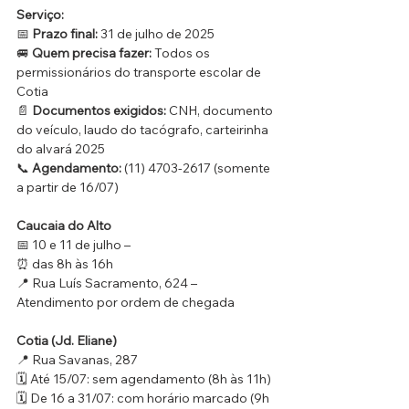
Serviço:
📅 
Prazo final:
 31 de julho de 2025
🚐 
Quem precisa fazer:
 Todos os 
permissionários do transporte escolar de 
Cotia
📄 
Documentos exigidos:
 CNH, documento 
do veículo, laudo do tacógrafo, carteirinha 
do alvará 2025
📞 
Agendamento:
 (11) 4703-2617 (somente 
a partir de 16/07)
Caucaia do Alto
📅 10 e 11 de julho – 
⏰ das 8h às 16h
📍 Rua Luís Sacramento, 624 – 
Atendimento por ordem de chegada
Cotia (Jd. Eliane)
📍 Rua Savanas, 287
🗓️ Até 15/07: sem agendamento (8h às 11h)
🗓️ De 16 a 31/07: com horário marcado (9h 