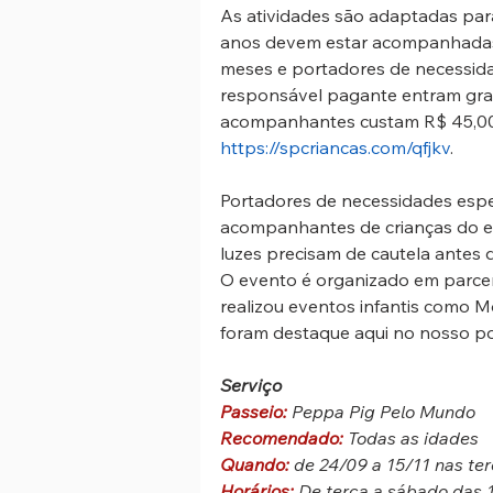
As atividades são adaptadas para 
anos devem estar acompanhadas 
meses e portadores de necessid
responsável pagante entram grat
acompanhantes custam R$ 45,00 
https://spcriancas.com/qfjkv
.
Portadores de necessidades esp
acompanhantes de crianças do es
luzes precisam de cautela antes 
O evento é organizado em parce
realizou eventos infantis como Mo
foram destaque aqui no nosso por
Serviço
Passeio: 
Peppa Pig Pelo Mundo
Recomendado: 
Todas as idades
Quando: 
de 24/09 a 15/11 nas ter
Horários: 
De terça a sábado das 1