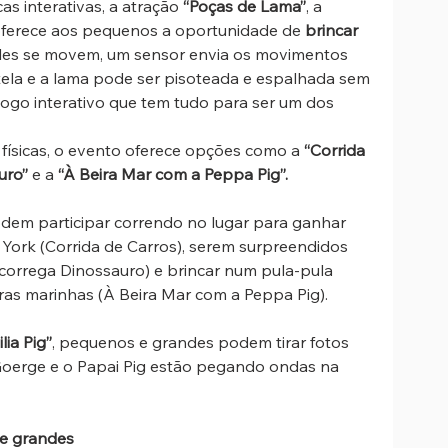
s interativas, a atração 
“Poças de Lama”
, a 
 oferece aos pequenos a oportunidade de
 brincar 
eles se movem, um sensor envia os movimentos 
ela e a lama pode ser pisoteada e espalhada sem 
jogo interativo que tem tudo para ser um dos 
físicas, o evento oferece opções como a 
“Corrida 
uro”
 e a 
“À Beira Mar com a Peppa Pig”.
odem participar correndo no lugar para ganhar 
York (Corrida de Carros), serem surpreendidos 
orrega Dinossauro) e brincar num pula-pula 
uras marinhas (À Beira Mar com a Peppa Pig).
ia Pig”
, pequenos e grandes podem tirar fotos 
oerge e o Papai Pig estão pegando ondas na 
e grandes