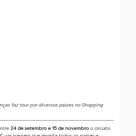
ças faz tour por diversos países no Shopping 
ntre 
24 de setembro e 15 de novembro
 o circuito 
”
, um passeio que revisita todos os países e 