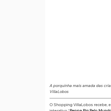
A porquinha mais amada das crian
VillaLobos
O Shopping VillaLobos recebe, e
interativo “
Peppa Pig Pelo Mundo