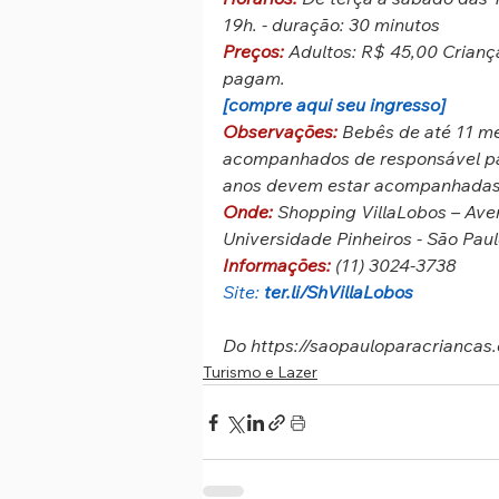
19h. - duração: 30 minutos
Preços: 
Adultos: R$ 45,00 Criança
pagam.
[compre aqui seu ingresso]
Observações: 
Bebês de até 11 me
acompanhados de responsável pag
anos devem estar acompanhadas 
Onde:
 Shopping VillaLobos – Ave
Universidade Pinheiros - São Pau
Informações:
 (11) 3024-3738
Site: 
ter.li/ShVillaLobos
Do https://saopauloparacriancas
Turismo e Lazer