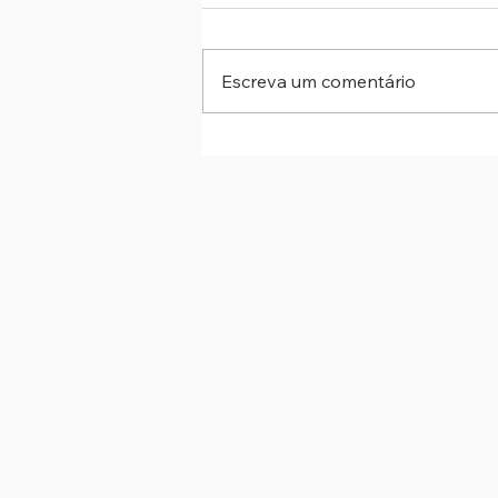
Escreva um comentário
Festa da Achiropita 2026 reún
tradição italiana, gastronomia 
solidariedade no Bixiga