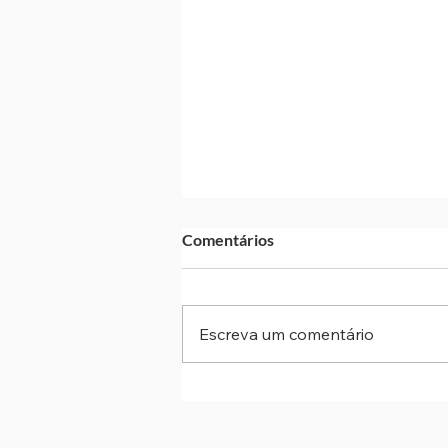
Comentários
Escreva um comentário
Previsão indica chuva forte e
ventos de até 100 km/h para o