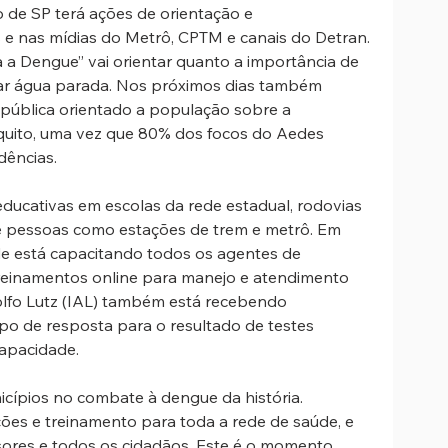
 de SP terá ações de orientação e 
s e nas mídias do Metrô, CPTM e canais do Detran. 
 a Dengue” vai orientar quanto a importância de 
ixar água parada. Nos próximos dias também 
ública orientado a população sobre a 
uito, uma vez que 80% dos focos do Aedes 
dências.
ducativas em escolas da rede estadual, rodovias 
e pessoas como estações de trem e metrô. Em 
úde está capacitando todos os agentes de 
reinamentos online para manejo e atendimento 
olfo Lutz (IAL) também está recebendo 
po de resposta para o resultado de testes 
capacidade.
icípios no combate à dengue da história. 
ões e treinamento para toda a rede de saúde, e 
res e todos os cidadãos. Este é o momento 