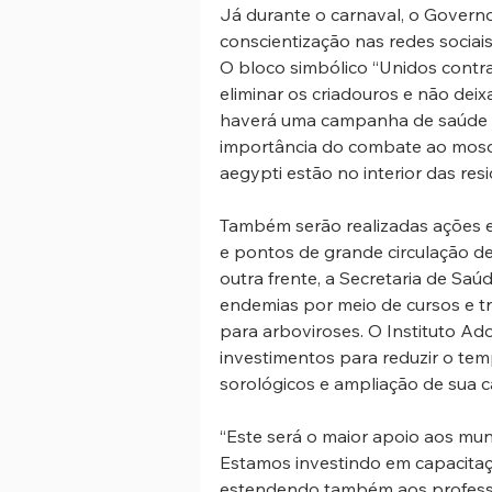
Já durante o carnaval, o Governo
conscientização nas redes sociai
O bloco simbólico “Unidos contra
eliminar os criadouros e não de
haverá uma campanha de saúde p
importância do combate ao mosq
aegypti estão no interior das resi
Também serão realizadas ações e
e pontos de grande circulação d
outra frente, a Secretaria de Sa
endemias por meio de cursos e t
para arboviroses. O Instituto Ad
investimentos para reduzir o tem
sorológicos e ampliação de sua 
“Este será o maior apoio aos mun
Estamos investindo em capacitaç
estendendo também aos professo