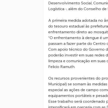
Desenvolvimento Social, Comunic
Logística -, além do Conselho de
A primeira medida adotada no âm
do tesouro estadual às prefeitur
enfrentamento direto ao mosquit
“O enfrentamento à dengue é uma
passam a fazer parte do Centro 
Com apoio técnico do Governo de 
poderão investir em suas redes d
limpeza e comunicação em suas c
Felicio Ramuth.
Os recursos provenientes do pro
Municipal) se somam às medidas d
especial as ações de campo como
equipamentos portáteis e pesados
Esse trabalho será coordenado p
intensificará em parceria com as D