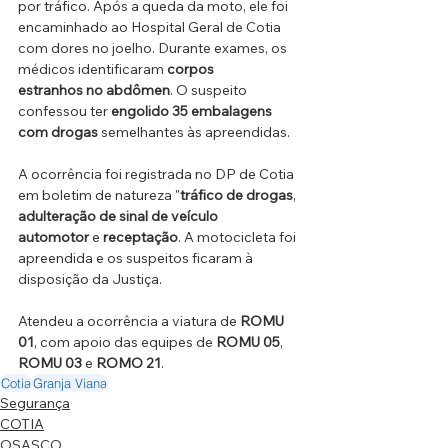
por tráfico. Após a queda da moto, ele foi 
encaminhado ao Hospital Geral de Cotia 
com dores no joelho. Durante exames, os 
médicos identificaram 
corpos 
estranhos no abdômen
. O suspeito 
confessou ter 
engolido 35 embalagens 
com drogas
 semelhantes às apreendidas.
A ocorrência foi registrada no DP de Cotia 
em boletim de natureza "
tráfico de drogas
, 
adulteração de sinal de veículo 
automotor
 e 
receptação
. A motocicleta foi 
apreendida e os suspeitos ficaram à 
disposição da Justiça. 
Atendeu a ocorrência a viatura de 
ROMU 
01
, com apoio das equipes de 
ROMU 05
, 
ROMU 03
 e 
ROMO 21
.
Cotia
Granja Viana
Segurança
COTIA
OSASCO