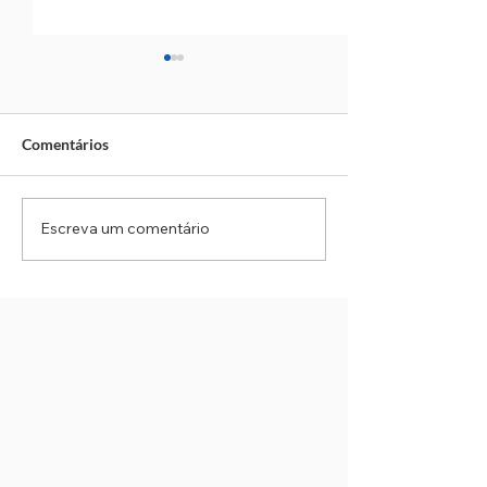
Comentários
Escreva um comentário
Previsão indica chuva
Cotia reforça eq
forte e ventos de até 100
prontidão após a
km/h para o Estado de SP
ciclone na região
nesta sexta-feira