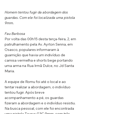
Homem tentou fugir da abordagem dos 
guardas. Com ele foi localizada uma pistola 
9mm.
Fau Barbosa
Por volta das 00h15 desta terça-feira, 2, em 
patrulhamento pela Av. Ayrton Senna, em 
Osasco, populares informaram à 
guarnição que havia um indivíduo de 
camisa vermelha e shorts bege portando 
uma arma na Rua Irmã Dulce, no Jd Santa 
Maria. 
A equipe de Romu foi até o local e ao 
tentar realizar a abordagem, o indivíduo 
tentou fugir. Após breve 
acompanhamento a pé, os guardas 
fizeram a abordagem e o indivíduo resistiu. 
Na busca pessoal, com ele foi encontrada 
uma pistola Taurus G3C 9mm, com três 