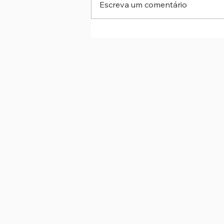
Escreva um comentário
Metrô de SP abre inscrições p
processo seletivo de estágio
técnico e superior