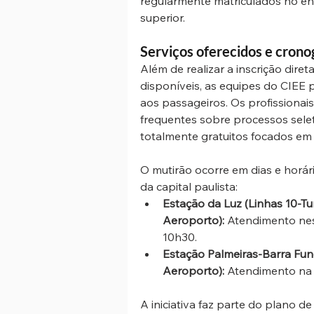
regularmente matriculados no en
superior.
Serviços oferecidos e cron
Além de realizar a inscrição dir
disponíveis, as equipes do CIEE 
aos passageiros. Os profissionai
frequentes sobre processos seleti
totalmente gratuitos focados em 
O mutirão ocorre em dias e horá
da capital paulista:
Estação da Luz (Linhas 10-Tu
Aeroporto):
 Atendimento nes
10h30.
Estação Palmeiras-Barra Fund
Aeroporto):
 Atendimento na p
A iniciativa faz parte do plano d