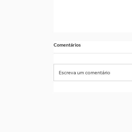
Comentários
Escreva um comentário
Assédio eleitoral: Justiça do
Trabalho intensifica alerta
durante o período eleitoral