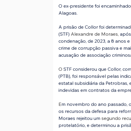
O ex-presidente foi encaminhado 
Alagoas.
A prisão de Collor foi determina
(STF) 
Alexandre de Moraes, 
após
condenação, de 2023, a 8 anos e
crime de corrupção passiva e mai
acusação de associação criminos
O
 STF considerou que Collor, como
(PTB), foi responsável pelas indic
estatal subsidiária da Petrobras,
indevidas em contratos da empre
E
m novembro do ano passado, o 
os recursos da defesa para reform
Moraes rejeitou um 
segundo recu
protelatório, e determinou a pris