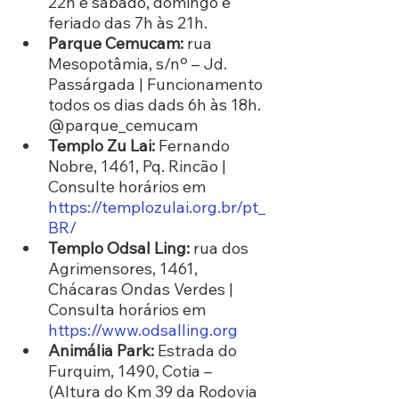
22h e sábado, domingo e 
feriado das 7h às 21h.
Parque Cemucam:
 rua 
Mesopotâmia, s/nº – Jd. 
Passárgada | Funcionamento 
todos os dias dads 6h às 18h. 
@parque_cemucam
Templo Zu Lai:
 Fernando 
Nobre, 1461, Pq. Rincão | 
Consulte horários em 
https://templozulai.org.br/pt_
BR/
Templo Odsal Ling:
 rua dos 
Agrimensores, 1461, 
Chácaras Ondas Verdes | 
Consulta horários em 
https://www.odsalling.org
Animália Park: 
Estrada do 
Furquim, 1490, Cotia – 
(Altura do Km 39 da Rodovia 