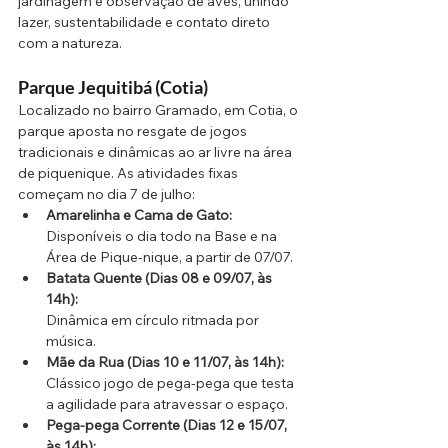
jardinagem e observação de aves, unindo 
lazer, sustentabilidade e contato direto 
com a natureza.
Parque Jequitibá (Cotia)
Localizado no bairro Gramado, em Cotia, o 
parque aposta no resgate de jogos 
tradicionais e dinâmicas ao ar livre na área 
de piquenique. As atividades fixas 
começam no dia 7 de julho:
Amarelinha e Cama de Gato:
Disponíveis o dia todo na Base e na 
Área de Pique-nique, a partir de 07/07.
Batata Quente (Dias 08 e 09/07, às 
14h):
Dinâmica em círculo ritmada por 
música.
Mãe da Rua (Dias 10 e 11/07, às 14h):
Clássico jogo de pega-pega que testa 
a agilidade para atravessar o espaço.
Pega-pega Corrente (Dias 12 e 15/07, 
às 14h):