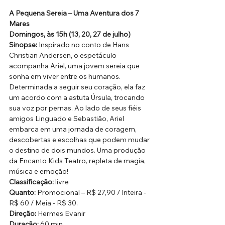
A Pequena Sereia – Uma Aventura dos 7 
Mares
Domingos, às 15h (13, 20, 27 de julho)
Sinopse:
 Inspirado no conto de Hans 
Christian Andersen, o espetáculo 
acompanha Ariel, uma jovem sereia que 
sonha em viver entre os humanos. 
Determinada a seguir seu coração, ela faz 
um acordo com a astuta Úrsula, trocando 
sua voz por pernas. Ao lado de seus fiéis 
amigos Linguado e Sebastião, Ariel 
embarca em uma jornada de coragem, 
descobertas e escolhas que podem mudar 
o destino de dois mundos. Uma produção 
da Encanto Kids Teatro, repleta de magia, 
música e emoção!
Classificação:
 livre
Quanto: 
Promocional – R$ 27,90 / Inteira - 
R$ 60 / Meia - R$ 30.
Direção: 
Hermes Evanir
Duração: 
60 min