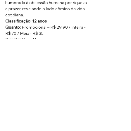
humorada à obsessão humana por riqueza 
e prazer, revelando o lado cômico da vida 
cotidiana.
Classificação:
12 anos
Quanto: 
Promocional – R$ 29,90 / Inteira - 
R$ 70 / Meia - R$ 35.
Direção: 
Daniel Eugenio
Duração: 
60 min
Serviço:
Onde:
 Teatro Raposo – Sala Irene Ravache 
(piso Cinema), no Raposo Shopping - Rod. 
Raposo Tavares, km 14,5 – Jardim Boa 
Vista – São Paulo/SP.
Programação 
completa: 
www.rapososhopping.com.br
Horário da bilheteria: 
de terça a domingo, 
das 14h às 22h, ou até o final da 
apresentação.
Capacidade: 
252 lugares, incluindo lugares 
para cadeirantes e obesos (100% da 