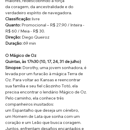
maiores, redescobrindo a força 
da coragem, da ancestralidade e do 
verdadeiro espírito de navegadora. 
Classificação:
 livre
Quanto: 
Promocional – R$ 27,90 / Inteira - 
R$ 60 / Meia - R$ 30.
Direção: 
Diego Queiroz
Duração: 
69 min
O Mágico de Oz
Quintas, às 17h30 (10, 17, 24, 31 de julho)
Sinopse: 
Dorothy, uma jovem sonhadora, é 
levada por um furacão à mágica Terra de 
Oz. Para voltar ao Kansas e reencontrar 
sua família e seu fiel cãozinho Totó, ela 
precisa encontrar o lendário Mágico de Oz. 
Pelo caminho, ela conhece três 
companheiros inusitados: 
um Espantalho que deseja um cérebro, 
um Homem de Lata que sonha com um 
coração e um Leão que busca coragem. 
Juntos, enfrentam desafios encantados e 