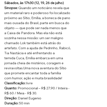
Sábados, às 17h30 (12, 19, 26 de julho)
Sinopse:
 Quando um noticiário revela que 
um material raro e poderoso foi localizado 
próximo ao Sítio, Emília, a boneca de pano 
mais ousada do Brasil, parte em busca do 
objeto — que pode ser nada menos que 
a Caixa de Pandora. Mas ela não está 
sozinha nessa missão: um ser maligno 
chamado Lok também está atrás do 
artefato. Com a ajuda de Pedrinho, Rabicó, 
Tia Nastácia e até enfrentando a 
temida Cuca, Emília embarca em uma 
jornada cheia de mistérios, coragem e 
reviravoltas.Uma nova aventura do Sítio 
que promete encantar toda a família 
com humor, ação e muita brasilidade!
Classificação:
 livre
Quanto: 
Promocional – R$ 27,90 / Inteira - 
R$ 60 / Meia - R$ 30.
Direção: 
Daniel Eugenio
Duração: 
50 min