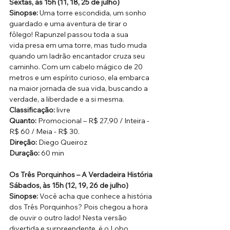
Sextas, às 15h (11, 18, 25 de julho)
Sinopse: 
Uma torre escondida, um sonho 
guardado e uma aventura de tirar o 
fôlego! Rapunzel passou toda a sua 
vida presa em uma torre, mas tudo muda 
quando um ladrão encantador cruza seu 
caminho. Com um cabelo mágico de 20 
metros e um espírito curioso, ela embarca 
na maior jornada de sua vida, buscando a 
verdade, a liberdade e a si mesma.
Classificação:
 livre
Quanto: 
Promocional – R$ 27,90 / Inteira - 
R$ 60 / Meia - R$ 30.
Direção: 
Diego Queiroz
Duração: 
60 min
Os Três Porquinhos – A Verdadeira História
Sábados, às 15h (12, 19, 26 de julho)
Sinopse: 
Você acha que conhece a história 
dos Três Porquinhos? Pois chegou a hora 
de ouvir o outro lado! Nesta versão 
divertida e surpreendente, é o Lobo 