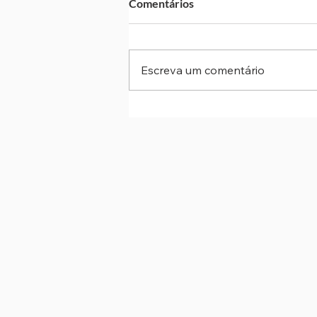
Comentários
Escreva um comentário
Cotia reforça equipes de
prontidão após alerta de ciclo
na região