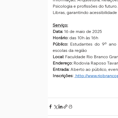
Psicologia e profissões do futur
Libras, garantindo acessibilidade
Serviço:
Data:
 16 de maio de 2025
Horário:
 das 10h às 16h
Público:
 Estudantes do 9º ano
escolas da região
Local: 
Faculdade Rio Branco Gran
Endereço: 
Rodovia Raposo Tavares
Entrada:
 Aberto ao público, even
Inscrições:
http://www.riobranco