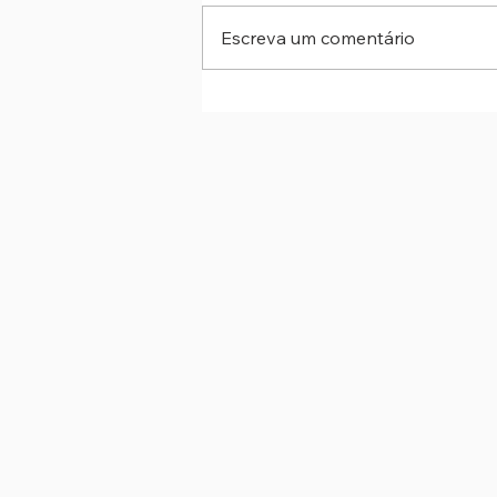
Escreva um comentário
Nova lei altera ECA e endurec
punições para crimes sexuais
online contra crianças e uso de