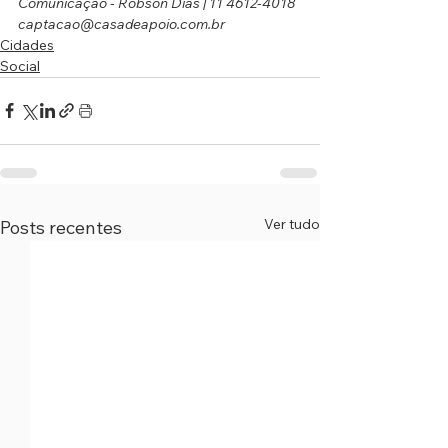
Comunicação - Robson Dias | 11 4612-4018 
captacao@casadeapoio.com.br
Cidades
Social
Ver tudo
Posts recentes