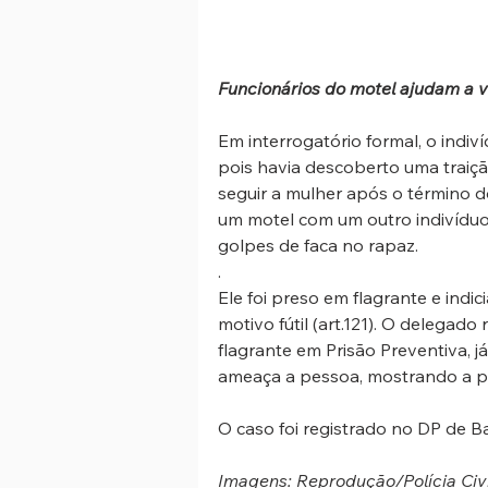
Funcionários do motel ajudam a v
Em interrogatório formal, o indi
pois havia descoberto uma traição
seguir a mulher após o término 
um motel com um outro indivíduo
golpes de faca no rapaz.
.
Ele foi preso em flagrante e indi
motivo fútil (art.121). O delegad
flagrante em Prisão Preventiva, j
ameaça a pessoa, mostrando a per
O caso foi registrado no DP de Ba
Imagens: Reprodução/Polícia Civi