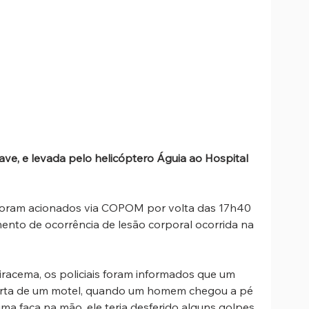
ave, e levada pelo helicóptero Águia ao Hospital 
 foram acionados via COPOM por volta das 17h40 
imento de ocorrência de lesão corporal ocorrida na 
racema, os policiais foram informados que um 
orta de um motel, quando um homem chegou a pé 
a faca na mão, ele teria desferido alguns golpes 