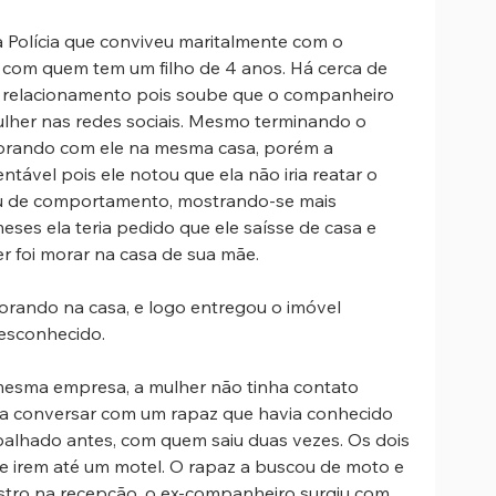
à Polícia que conviveu maritalmente com o 
, com quem tem um filho de 4 anos. Há cerca de 
 o relacionamento pois soube que o companheiro 
her nas redes sociais. Mesmo terminando o 
morando com ele na mesma casa, porém a 
ntável pois ele notou que ela não iria reatar o 
u de comportamento, mostrando-se mais 
eses ela teria pedido que ele saísse de casa e 
r foi morar na casa de sua mãe.
orando na casa, e logo entregou o imóvel 
esconhecido. 
esma empresa, a mulher não tinha contato 
u a conversar com um rapaz que havia conhecido 
lhado antes, com quem saiu duas vezes. Os dois 
irem até um motel. O rapaz a buscou de moto e 
tro na recepção, o ex-companheiro surgiu com 