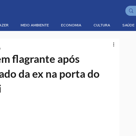
AZER
MEIO AMBIENTE
ECONOMIA
CULTURA
SAÚDE
a
m flagrante após
do da ex na porta do
i