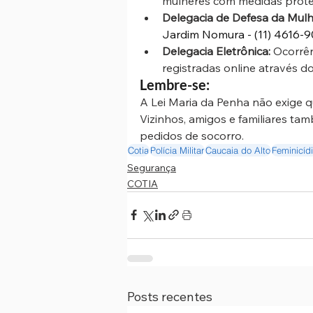
mulheres com medidas protet
Delegacia de Defesa da Mulh
Jardim Nomura - (11) 4616-9
Delegacia Eletrônica:
 Ocorrê
registradas online através do
Lembre-se: 
A Lei Maria da Penha não exige qu
Vizinhos, amigos e familiares ta
pedidos de socorro.
Cotia
Polícia Militar
Caucaia do Alto
Feminicíd
Segurança
COTIA
Posts recentes