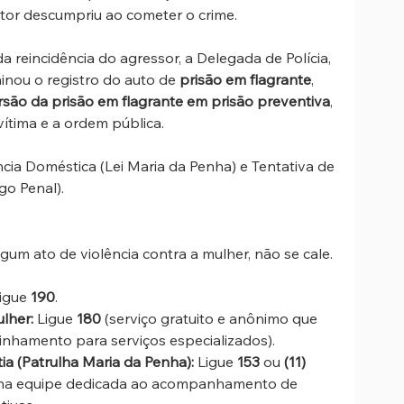
utor descumpriu ao cometer o crime.
a reincidência do agressor, a Delegada de Polícia, 
inou o registro do auto de 
prisão em flagrante
, 
são da prisão em flagrante em prisão preventiva
, 
vítima e a ordem pública.
cia Doméstica (Lei Maria da Penha) e Tentativa de 
go Penal).
gum ato de violência contra a mulher, não se cale. 
igue 
190
.
lher:
 Ligue 
180
 (serviço gratuito e anônimo que 
inhamento para serviços especializados).
ia (Patrulha Maria da Penha):
 Ligue 
153
 ou 
(11) 
ma equipe dedicada ao acompanhamento de 