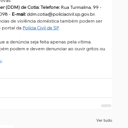
ivas.
er (DDM) de Cotia: Telefone:
Rua Turmalina, 99 - 
098 - 
E-mail:
ddm.cotia@policiacivil.sp.gov.br
.
ncias de violência doméstica também podem ser 
 portal da 
Polícia Civil de SP
.
e a denúncia seja feita apenas pela vítima. 
mbém podem e devem denunciar ao ouvir gritos ou 
io
Ver tudo