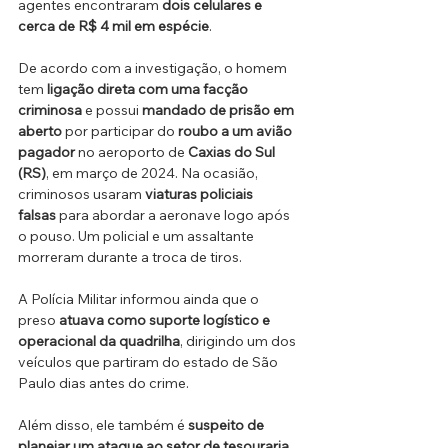
agentes encontraram 
dois celulares e 
cerca de R$ 4 mil em espécie
.
De acordo com a investigação, o homem 
tem 
ligação direta com uma facção 
criminosa
 e possui 
mandado de prisão em 
aberto
 por participar do 
roubo a um avião 
pagador
 no aeroporto de 
Caxias do Sul 
(RS)
, em março de 2024. Na ocasião, 
criminosos usaram 
viaturas policiais 
falsas
 para abordar a aeronave logo após 
o pouso. Um policial e um assaltante 
morreram durante a troca de tiros.
A Polícia Militar informou ainda que o 
preso 
atuava como suporte logístico e 
operacional da quadrilha
, dirigindo um dos 
veículos que partiram do estado de São 
Paulo dias antes do crime.
Além disso, ele também é 
suspeito de 
planejar um ataque ao setor de tesouraria 