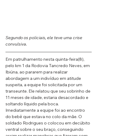
Segundo os policiais, ele teve uma crise 
convulsiva.
Em patrulhamento nesta quinta-feira(8), 
pelo km 1 da Rodovia Tancredo Neves, em 
Ibiúna, ao pararem para realizar 
abordagem a um indivíduo em atitude 
suspeita, a equipe foi solicitada por um 
transeunte. Ele relatou que seu sobrinho de 
11 meses de idade, estaria desacordado e 
soltando líquido pela boca.
Imediatamente a equipe foi ao encontro 
do bebê que estava no colo da mãe. O 
soldado Rodrigues o colocou em decúbito 
ventral sobre o seu braço, conseguindo 
assim realizar manobras que fizeram com 