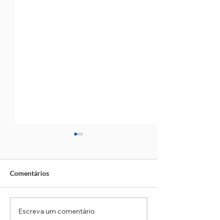
Comentários
Escreva um comentário
Equipe de Romucam
Homem cai de laj