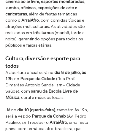
cinema ao ar livre, esportes monitorados
, 
zumba, oficinas, exposições de arte e 
caricaturas
, além de festas temáticas 
como o 
ArraiÁfro
, com comidas típicas e 
atrações multiculturais. As atividades são 
realizadas em 
três turnos
 (manhã, tarde e 
noite), garantindo opções para todos os 
públicos e faixas etárias.
Cultura, diversão e esporte para 
todos
A abertura oficial será no 
dia 8 de julho, às 
19h
, no 
Parque da Cidade
 (Rua Prof. 
Dimarães Antonio Sandei, s/n – Cidade 
Saúde), com 
sarau da Escola Livre de 
Música
, coral e músicos locais.
Já no 
dia 10 (quarta-feira)
, também às 19h, 
será a vez do 
Parque da Cohab
 (Av. Pedro 
Paulino, s/n) receber o 
ArraiÁfro
, uma festa 
junina com temática afro-brasileira, que 