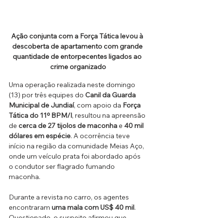
Ação conjunta com a Força Tática levou à 
descoberta de apartamento com grande 
quantidade de entorpecentes ligados ao 
crime organizado
Uma operação realizada neste domingo 
(13) por três equipes do 
Canil da Guarda 
Municipal de Jundiaí
, com apoio da 
Força 
Tática do 11º BPM/I
, resultou na apreensão 
de 
cerca de 27 tijolos de maconha
 e 
40 mil 
dólares em espécie
. A ocorrência teve 
início na região da comunidade Meias Aço, 
onde um veículo prata foi abordado após 
o condutor ser flagrado fumando 
maconha.
Durante a revista no carro, os agentes 
encontraram 
uma mala com US$ 40 mil
. 
Questionado, o suspeito afirmou que 