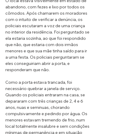
O local estava visivelmente em estado de 
abandono, com fezes e lixo por todos os 
cômodos. Após chamarem os moradores 
com o intuito de verificar a denúncia, os 
policiais escutaram a voz de uma criança 
no interior da residência. Foi perguntado se 
ela estaria sozinha, ao que foi respondido 
que não, que estaria com dois irmãos 
menores e que sua mãe tinha saído para ir 
a uma festa. Os policiais perguntaram se 
eles conseguiriam abrir a porta, e 
responderam que não.
Como a porta estava trancada, foi 
necessário quebrar a janela de serviço. 
Quando os policiais entraram na casa, se 
depararam com três crianças de 2, 4 e 6 
anos, nuas e seminuas, chorando 
compulsivamente e pedindo por água. Os 
menores estavam tremendo de frio, num 
local totalmente insalubre e sem condições 
mínimas de permanência e em situação 