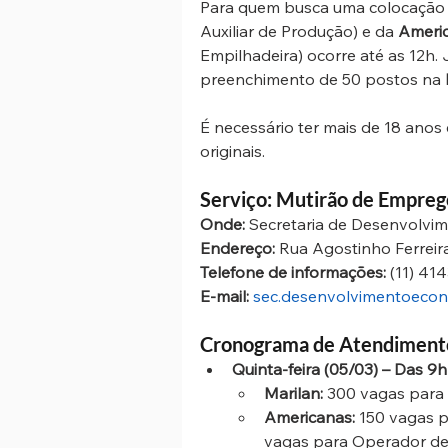
Para quem busca uma colocação 
Auxiliar de Produção) e da 
Ameri
Empilhadeira) ocorre até as 12h. J
preenchimento de 50 postos na 
É necessário ter mais de 18 ano
originais.
Serviço: Mutirão de Empreg
Onde:
 Secretaria de Desenvolvi
Endereço:
 Rua Agostinho Ferreir
Telefone de informações:
 (11) 41
E-mail:
sec.desenvolvimentoecon
Cronograma de Atendiment
Quinta-feira (05/03) – Das 9h
Marilan:
 300 vagas para A
Americanas:
 150 vagas pa
vagas para Operador de 