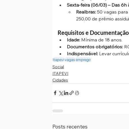
Sexta-feira (06/03) – Das 6h 
Realbras:
 50 vagas para A
250,00 de prêmio assidu
Requisitos e Documentação
Idade:
 Mínima de 18 anos.
Documentos obrigatórios:
 R
Indispensável:
 Levar currícu
Itapevi
vagas
emprego
Social
ITAPEVI
Cidades
Posts recentes