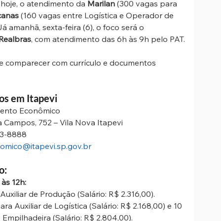
hoje, o atendimento da 
Marilan
 (300 vagas para 
canas
 (160 vagas entre Logística e Operador de 
á amanhã, sexta-feira (6), o foco será o 
Realbras
, com atendimento das 6h às 9h pelo PAT.
s e comparecer com currículo e documentos 
os em Itapevi
mento Econômico 
a Campos, 752 – Vila Nova Itapevi 
43-8888 
omico@itapevi.sp.gov.br
o:
 às 12h:
uxiliar de Produção (Salário: R$ 2.316,00).
ra Auxiliar de Logística (Salário: R$ 2.168,00) e 10 
Empilhadeira (Salário: R$ 2.804,00).