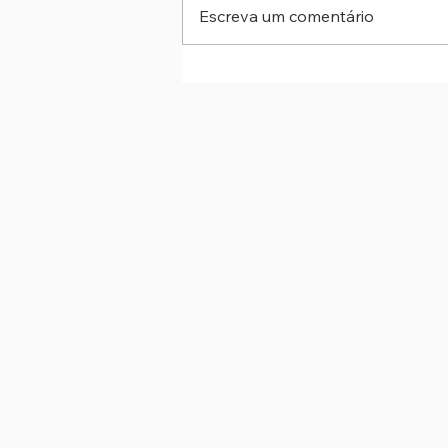
Escreva um comentário
Adote um Guardião: Cães do
Cepad Barueri buscam uma no
chance de ter um lar