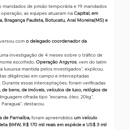
tro mandados de prisão temporária e 19 mandados 
 operação, as equipes atuaram na 
Capital, em 
, Bragança Paulista, Botucatu, Aral Moreira(MS) e 
versou com 
o delegado coordenador da 
uma investigação de 4 meses sobre o tráfico de 
nome escolhido, 
Operação Argyros
, vem do latim 
da luxuosa mantida pelos investigados", explicou. 
itas diligências em campo e interceptadas 
s. Durante essas interceptações, foram verificadas 
de bens, de imóveis, veículos de luxo, relógios de 
linguagem cifrada tipo "escama, óleo, 20kg", 
 Paraguai", destacou.
 de Parnaíba,
 foram apreendidos 
um veículo 
ta BMW, R$ 170 mil reais em espécie e US$ 3 mil 