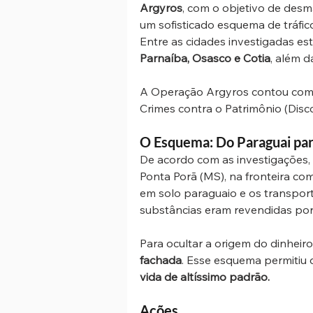
Argyros
, com o objetivo de des
um sofisticado esquema de tráfic
Entre as cidades investigadas es
Parnaíba, Osasco e Cotia
, além da
A Operação Argyros contou com 70
Crimes contra o Patrimônio (Discc
O Esquema: Do Paraguai para 
De acordo com as investigações,
Ponta Porã (MS), na fronteira co
em solo paraguaio e os transpor
substâncias eram revendidas por 
Para ocultar a origem do dinheiro i
fachada
. Esse esquema permitiu 
vida de altíssimo padrão.
Ações 