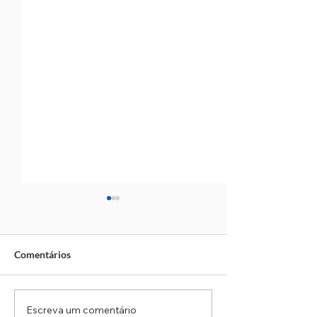
Comentários
Escreva um comentário
Obra no Rodoanel Oeste
Cotia: Marcha pa