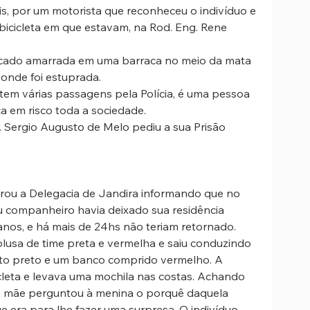
is, por um motorista que reconheceu o indivíduo e 
bicicleta em que estavam, na Rod. Eng. Rene 
a ficado amarrada em uma barraca no meio da mata 
 onde foi estuprada.
ue tem várias passagens pela Polícia, é uma pessoa 
 em risco toda a sociedade. 
 Sergio Augusto de Melo pediu a sua Prisão 
urou a Delegacia de Jandira informando que no 
seu companheiro havia deixado sua residência 
nos, e há mais de 24hs não teriam retornado. 
lusa de time preta e vermelha e saiu conduzindo 
to preto e um banco comprido vermelho. A 
cleta e levava uma mochila nas costas. Achando 
 mãe perguntou à menina o porquê daquela 
e era para lhe fazer uma surpresa. O indivíduo 