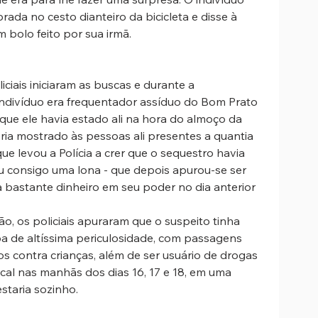
ada no cesto dianteiro da bicicleta e disse à 
 bolo feito por sua irmã.
ciais iniciaram as buscas e durante a 
indivíduo era frequentador assíduo do Bom Prato 
que ele havia estado ali na hora do almoço da 
 teria mostrado às pessoas ali presentes a quantia 
 que levou a Polícia a crer que o sequestro havia 
ou consigo uma lona - que depois apurou-se ser 
 bastante dinheiro em seu poder no dia anterior 
o, os policiais apuraram que o suspeito tinha 
oa de altíssima periculosidade, com passagens 
s contra crianças, além de ser usuário de drogas 
local nas manhãs dos dias 16, 17 e 18, em uma 
staria sozinho. 