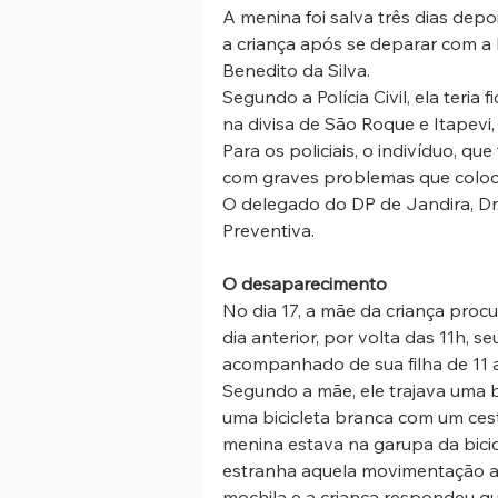
A menina foi salva três dias depo
a criança após se deparar com a 
Benedito da Silva.
Segundo a Polícia Civil, ela teri
na divisa de São Roque e Itapevi,
Para os policiais, o indivíduo, q
com graves problemas que coloca
O delegado do DP de Jandira, Dr.
Preventiva.
O desaparecimento
No dia 17, a mãe da criança proc
dia anterior, por volta das 11h, 
acompanhado de sua filha de 11 a
Segundo a mãe, ele trajava uma b
uma bicicleta branca com um ces
menina estava na garupa da bici
estranha aquela movimentação a
mochila e a criança respondeu qu