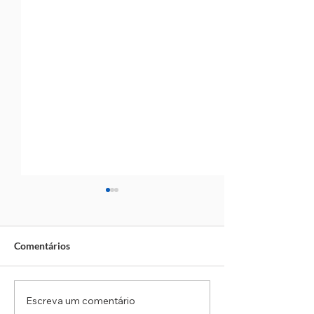
Comentários
Escreva um comentário
Ciclone bomba: SP monta
Parque Chico An